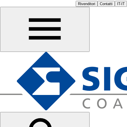
Rivenditori
Contatti
IT-IT