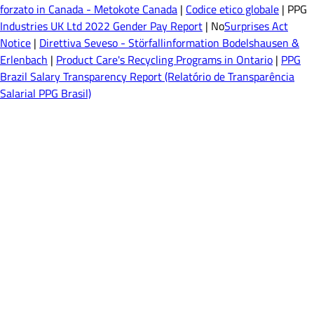
forzato in Canada - Metokote Canada
|
Codice etico globale
| PPG
Industries UK Ltd 2022 Gender Pay Report
| No
Surprises Act
Notice
|
Direttiva Seveso - Störfallinformation Bodelshausen &
Erlenbach
|
Product Care's Recycling Programs in Ontario
|
PPG
Brazil Salary Transparency Report (Relatório de Transparência
Salarial PPG Brasil)