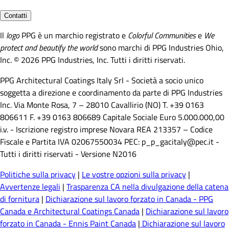
Contatti
Il
logo
PPG è un marchio registrato e
Colorful Communities
e
We
protect and beautify the world
sono marchi di PPG Industries Ohio,
Inc. © 2026 PPG Industries, Inc. Tutti i diritti riservati.
PPG Architectural Coatings Italy Srl - Società a socio unico
soggetta a direzione e coordinamento da parte di PPG Industries
Inc. Via Monte Rosa, 7 – 28010 Cavallirio (NO) T. +39 0163
806611 F. +39 0163 806689 Capitale Sociale Euro 5.000.000,00
i.v. - Iscrizione registro imprese Novara REA 213357 – Codice
Fiscale e Partita IVA 02067550034 PEC: p_p_gacitaly@pec.it -
Tutti i diritti riservati - Versione N2016
Politiche sulla privacy
|
Le vostre opzioni sulla privacy
|
Avvertenze legali
|
Trasparenza CA nella divulgazione della catena
di fornitura
|
Dichiarazione sul lavoro forzato in Canada - PPG
Canada e Architectural Coatings Canada
|
Dichiarazione sul lavoro
forzato in Canada - Ennis Paint Canada
|
Dichiarazione sul lavoro