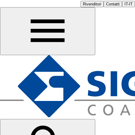
Rivenditori
Contatti
IT-IT