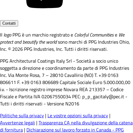
Contatti
Il
logo
PPG è un marchio registrato e
Colorful Communities
e
We
protect and beautify the world
sono marchi di PPG Industries Ohio,
Inc. © 2026 PPG Industries, Inc. Tutti i diritti riservati.
PPG Architectural Coatings Italy Srl - Società a socio unico
soggetta a direzione e coordinamento da parte di PPG Industries
Inc. Via Monte Rosa, 7 – 28010 Cavallirio (NO) T. +39 0163
806611 F. +39 0163 806689 Capitale Sociale Euro 5.000.000,00
i.v. - Iscrizione registro imprese Novara REA 213357 – Codice
Fiscale e Partita IVA 02067550034 PEC: p_p_gacitaly@pec.it -
Tutti i diritti riservati - Versione N2016
Politiche sulla privacy
|
Le vostre opzioni sulla privacy
|
Avvertenze legali
|
Trasparenza CA nella divulgazione della catena
di fornitura
|
Dichiarazione sul lavoro forzato in Canada - PPG