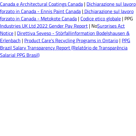
Canada e Architectural Coatings Canada
|
Dichiarazione sul lavoro
forzato in Canada - Ennis Paint Canada
|
Dichiarazione sul lavoro
forzato in Canada - Metokote Canada
|
Codice etico globale
| PPG
Industries UK Ltd 2022 Gender Pay Report
| No
Surprises Act
Notice
|
Direttiva Seveso - Störfallinformation Bodelshausen &
Erlenbach
|
Product Care's Recycling Programs in Ontario
|
PPG
Brazil Salary Transparency Report (Relatório de Transparência
Salarial PPG Brasil)