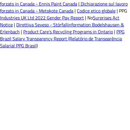
forzato in Canada - Ennis Paint Canada
|
Dichiarazione sul lavoro
forzato in Canada - Metokote Canada
|
Codice etico globale
| PPG
Industries UK Ltd 2022 Gender Pay Report
| No
Surprises Act
Notice
|
Direttiva Seveso - Störfallinformation Bodelshausen &
Erlenbach
|
Product Care's Recycling Programs in Ontario
|
PPG
Brazil Salary Transparency Report (Relatório de Transparência
Salarial PPG Brasil)