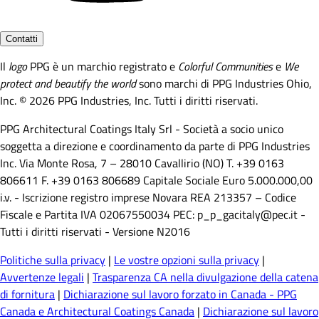
Contatti
Il
logo
PPG è un marchio registrato e
Colorful Communities
e
We
protect and beautify the world
sono marchi di PPG Industries Ohio,
Inc. © 2026 PPG Industries, Inc. Tutti i diritti riservati.
PPG Architectural Coatings Italy Srl - Società a socio unico
soggetta a direzione e coordinamento da parte di PPG Industries
Inc. Via Monte Rosa, 7 – 28010 Cavallirio (NO) T. +39 0163
806611 F. +39 0163 806689 Capitale Sociale Euro 5.000.000,00
i.v. - Iscrizione registro imprese Novara REA 213357 – Codice
Fiscale e Partita IVA 02067550034 PEC: p_p_gacitaly@pec.it -
Tutti i diritti riservati - Versione N2016
Politiche sulla privacy
|
Le vostre opzioni sulla privacy
|
Avvertenze legali
|
Trasparenza CA nella divulgazione della catena
di fornitura
|
Dichiarazione sul lavoro forzato in Canada - PPG
Canada e Architectural Coatings Canada
|
Dichiarazione sul lavoro