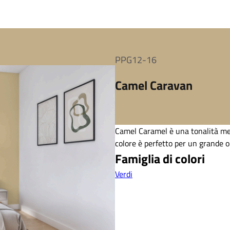
PPG12-16
Camel Caravan
Camel Caramel è una tonalità med
colore è perfetto per un grande o
Famiglia di colori
Verdi