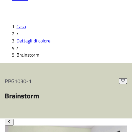
Casa
/
Dettagli di colore
/
Brainstorm
PPG1030-1
Brainstorm