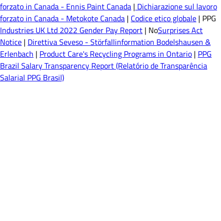
forzato in Canada - Ennis Paint Canada
|
Dichiarazione sul lavoro
forzato in Canada - Metokote Canada
|
Codice etico globale
| PPG
Industries UK Ltd 2022 Gender Pay Report
| No
Surprises Act
Notice
|
Direttiva Seveso - Störfallinformation Bodelshausen &
Erlenbach
|
Product Care's Recycling Programs in Ontario
|
PPG
Brazil Salary Transparency Report (Relatório de Transparência
Salarial PPG Brasil)