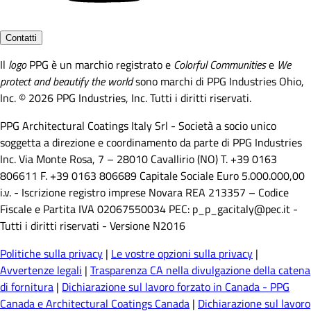
Contatti
Il
logo
PPG è un marchio registrato e
Colorful Communities
e
We
protect and beautify the world
sono marchi di PPG Industries Ohio,
Inc. © 2026 PPG Industries, Inc. Tutti i diritti riservati.
PPG Architectural Coatings Italy Srl - Società a socio unico
soggetta a direzione e coordinamento da parte di PPG Industries
Inc. Via Monte Rosa, 7 – 28010 Cavallirio (NO) T. +39 0163
806611 F. +39 0163 806689 Capitale Sociale Euro 5.000.000,00
i.v. - Iscrizione registro imprese Novara REA 213357 – Codice
Fiscale e Partita IVA 02067550034 PEC: p_p_gacitaly@pec.it -
Tutti i diritti riservati - Versione N2016
Politiche sulla privacy
|
Le vostre opzioni sulla privacy
|
Avvertenze legali
|
Trasparenza CA nella divulgazione della catena
di fornitura
|
Dichiarazione sul lavoro forzato in Canada - PPG
Canada e Architectural Coatings Canada
|
Dichiarazione sul lavoro