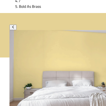
/
Bold As Brass