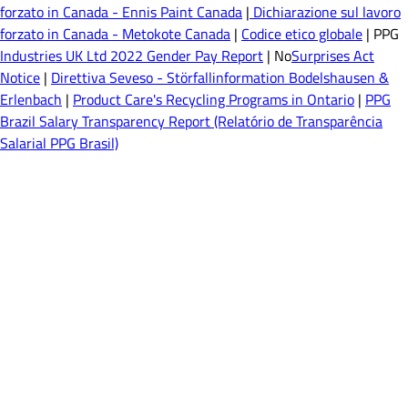
forzato in Canada - Ennis Paint Canada
|
Dichiarazione sul lavoro
forzato in Canada - Metokote Canada
|
Codice etico globale
| PPG
Industries UK Ltd 2022 Gender Pay Report
| No
Surprises Act
Notice
|
Direttiva Seveso - Störfallinformation Bodelshausen &
Erlenbach
|
Product Care's Recycling Programs in Ontario
|
PPG
Brazil Salary Transparency Report (Relatório de Transparência
Salarial PPG Brasil)