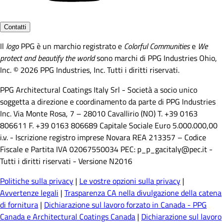
Contatti
Il
logo
PPG è un marchio registrato e
Colorful Communities
e
We
protect and beautify the world
sono marchi di PPG Industries Ohio,
Inc. © 2026 PPG Industries, Inc. Tutti i diritti riservati.
PPG Architectural Coatings Italy Srl - Società a socio unico
soggetta a direzione e coordinamento da parte di PPG Industries
Inc. Via Monte Rosa, 7 – 28010 Cavallirio (NO) T. +39 0163
806611 F. +39 0163 806689 Capitale Sociale Euro 5.000.000,00
i.v. - Iscrizione registro imprese Novara REA 213357 – Codice
Fiscale e Partita IVA 02067550034 PEC: p_p_gacitaly@pec.it -
Tutti i diritti riservati - Versione N2016
Politiche sulla privacy
|
Le vostre opzioni sulla privacy
|
Avvertenze legali
|
Trasparenza CA nella divulgazione della catena
di fornitura
|
Dichiarazione sul lavoro forzato in Canada - PPG
Canada e Architectural Coatings Canada
|
Dichiarazione sul lavoro