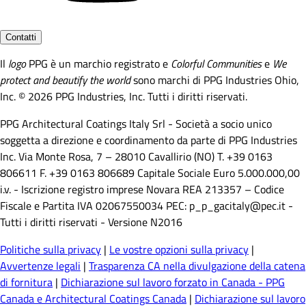
Contatti
Il
logo
PPG è un marchio registrato e
Colorful Communities
e
We
protect and beautify the world
sono marchi di PPG Industries Ohio,
Inc. © 2026 PPG Industries, Inc. Tutti i diritti riservati.
PPG Architectural Coatings Italy Srl - Società a socio unico
soggetta a direzione e coordinamento da parte di PPG Industries
Inc. Via Monte Rosa, 7 – 28010 Cavallirio (NO) T. +39 0163
806611 F. +39 0163 806689 Capitale Sociale Euro 5.000.000,00
i.v. - Iscrizione registro imprese Novara REA 213357 – Codice
Fiscale e Partita IVA 02067550034 PEC: p_p_gacitaly@pec.it -
Tutti i diritti riservati - Versione N2016
Politiche sulla privacy
|
Le vostre opzioni sulla privacy
|
Avvertenze legali
|
Trasparenza CA nella divulgazione della catena
di fornitura
|
Dichiarazione sul lavoro forzato in Canada - PPG
Canada e Architectural Coatings Canada
|
Dichiarazione sul lavoro