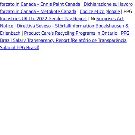
forzato in Canada - Ennis Paint Canada
|
Dichiarazione sul lavoro
forzato in Canada - Metokote Canada
|
Codice etico globale
| PPG
Industries UK Ltd 2022 Gender Pay Report
| No
Surprises Act
Notice
|
Direttiva Seveso - Störfallinformation Bodelshausen &
Erlenbach
|
Product Care's Recycling Programs in Ontario
|
PPG
Brazil Salary Transparency Report (Relatório de Transparência
Salarial PPG Brasil)