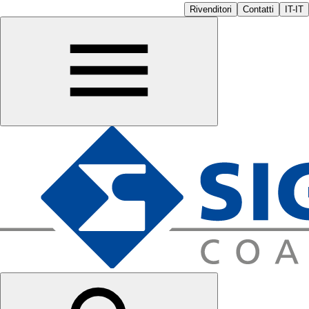
Rivenditori
Contatti
IT-IT