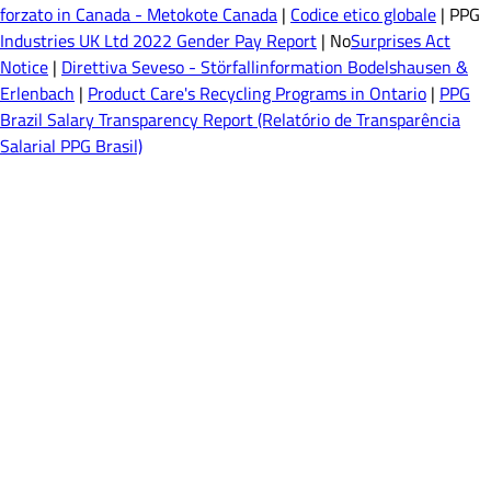
forzato in Canada - Metokote Canada
|
Codice etico globale
| PPG
Industries UK Ltd 2022 Gender Pay Report
| No
Surprises Act
Notice
|
Direttiva Seveso - Störfallinformation Bodelshausen &
Erlenbach
|
Product Care's Recycling Programs in Ontario
|
PPG
Brazil Salary Transparency Report (Relatório de Transparência
Salarial PPG Brasil)