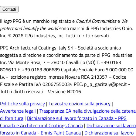
Contatti
Il
logo
PPG è un marchio registrato e
Colorful Communities
e
We
protect and beautify the world
sono marchi di PPG Industries Ohio,
Inc. © 2026 PPG Industries, Inc. Tutti i diritti riservati.
PPG Architectural Coatings Italy Srl - Società a socio unico
soggetta a direzione e coordinamento da parte di PPG Industries
Inc. Via Monte Rosa, 7 – 28010 Cavallirio (NO) T. +39 0163
806611 F. +39 0163 806689 Capitale Sociale Euro 5.000.000,00
i.v. - Iscrizione registro imprese Novara REA 213357 – Codice
Fiscale e Partita IVA 02067550034 PEC: p_p_gacitaly@pec.it -
Tutti i diritti riservati - Versione N2016
Politiche sulla privacy
|
Le vostre opzioni sulla privacy
|
Avvertenze legali
|
Trasparenza CA nella divulgazione della catena
di fornitura
|
Dichiarazione sul lavoro forzato in Canada - PPG
Canada e Architectural Coatings Canada
|
Dichiarazione sul lavoro
forzato in Canada - Ennis Paint Canada
|
Dichiarazione sul lavoro