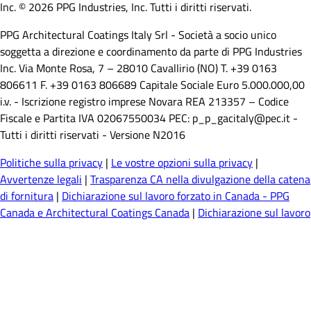
Inc. © 2026 PPG Industries, Inc. Tutti i diritti riservati.
PPG Architectural Coatings Italy Srl - Società a socio unico
soggetta a direzione e coordinamento da parte di PPG Industries
Inc. Via Monte Rosa, 7 – 28010 Cavallirio (NO) T. +39 0163
806611 F. +39 0163 806689 Capitale Sociale Euro 5.000.000,00
i.v. - Iscrizione registro imprese Novara REA 213357 – Codice
Fiscale e Partita IVA 02067550034 PEC: p_p_gacitaly@pec.it -
Tutti i diritti riservati - Versione N2016
Politiche sulla privacy
|
Le vostre opzioni sulla privacy
|
Avvertenze legali
|
Trasparenza CA nella divulgazione della catena
di fornitura
|
Dichiarazione sul lavoro forzato in Canada - PPG
Canada e Architectural Coatings Canada
|
Dichiarazione sul lavoro
forzato in Canada - Ennis Paint Canada
|
Dichiarazione sul lavoro
forzato in Canada - Metokote Canada
|
Codice etico globale
| PPG
Industries UK Ltd 2022 Gender Pay Report
| No
Surprises Act
Notice
|
Direttiva Seveso - Störfallinformation Bodelshausen &
Erlenbach
|
Product Care's Recycling Programs in Ontario
|
PPG