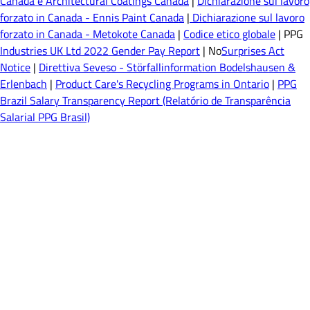
Canada e Architectural Coatings Canada
|
Dichiarazione sul lavoro
forzato in Canada - Ennis Paint Canada
|
Dichiarazione sul lavoro
forzato in Canada - Metokote Canada
|
Codice etico globale
| PPG
Industries UK Ltd 2022 Gender Pay Report
| No
Surprises Act
Notice
|
Direttiva Seveso - Störfallinformation Bodelshausen &
Erlenbach
|
Product Care's Recycling Programs in Ontario
|
PPG
Brazil Salary Transparency Report (Relatório de Transparência
Salarial PPG Brasil)