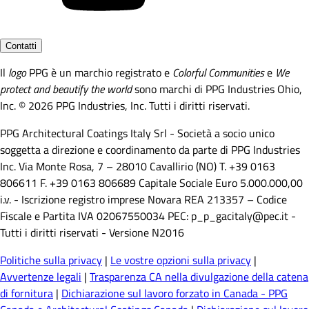
Contatti
Il
logo
PPG è un marchio registrato e
Colorful Communities
e
We
protect and beautify the world
sono marchi di PPG Industries Ohio,
Inc. © 2026 PPG Industries, Inc. Tutti i diritti riservati.
PPG Architectural Coatings Italy Srl - Società a socio unico
soggetta a direzione e coordinamento da parte di PPG Industries
Inc. Via Monte Rosa, 7 – 28010 Cavallirio (NO) T. +39 0163
806611 F. +39 0163 806689 Capitale Sociale Euro 5.000.000,00
i.v. - Iscrizione registro imprese Novara REA 213357 – Codice
Fiscale e Partita IVA 02067550034 PEC: p_p_gacitaly@pec.it -
Tutti i diritti riservati - Versione N2016
Politiche sulla privacy
|
Le vostre opzioni sulla privacy
|
Avvertenze legali
|
Trasparenza CA nella divulgazione della catena
di fornitura
|
Dichiarazione sul lavoro forzato in Canada - PPG