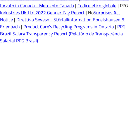
forzato in Canada - Metokote Canada
|
Codice etico globale
| PPG
Industries UK Ltd 2022 Gender Pay Report
| No
Surprises Act
Notice
|
Direttiva Seveso - Störfallinformation Bodelshausen &
Erlenbach
|
Product Care's Recycling Programs in Ontario
|
PPG
Brazil Salary Transparency Report (Relatório de Transparência
Salarial PPG Brasil)