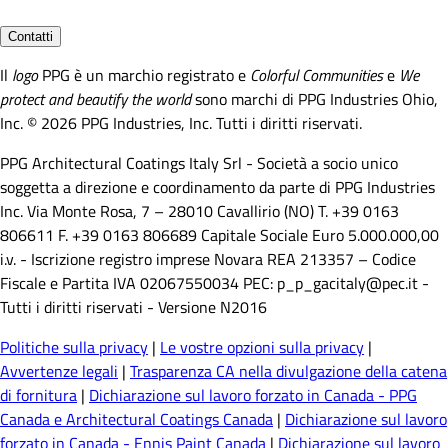
Contatti
Il
logo
PPG è un marchio registrato e
Colorful Communities
e
We
protect and beautify the world
sono marchi di PPG Industries Ohio,
Inc. © 2026 PPG Industries, Inc. Tutti i diritti riservati.
PPG Architectural Coatings Italy Srl - Società a socio unico
soggetta a direzione e coordinamento da parte di PPG Industries
Inc. Via Monte Rosa, 7 – 28010 Cavallirio (NO) T. +39 0163
806611 F. +39 0163 806689 Capitale Sociale Euro 5.000.000,00
i.v. - Iscrizione registro imprese Novara REA 213357 – Codice
Fiscale e Partita IVA 02067550034 PEC: p_p_gacitaly@pec.it -
Tutti i diritti riservati - Versione N2016
Politiche sulla privacy
|
Le vostre opzioni sulla privacy
|
Avvertenze legali
|
Trasparenza CA nella divulgazione della catena
di fornitura
|
Dichiarazione sul lavoro forzato in Canada - PPG
Canada e Architectural Coatings Canada
|
Dichiarazione sul lavoro
forzato in Canada - Ennis Paint Canada
|
Dichiarazione sul lavoro