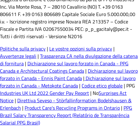
Inc. Via Monte Rosa, 7 – 28010 Cavallirio (NO) T. +39 0163
806611 F. +39 0163 806689 Capitale Sociale Euro 5.000.000,00
i.v. - Iscrizione registro imprese Novara REA 213357 – Codice
Fiscale e Partita IVA 02067550034 PEC: p_p_gacitaly@pec.it -
Tutti i diritti riservati - Versione N2016
Politiche sulla privacy
|
Le vostre opzioni sulla privacy
|
Avvertenze legali
|
Trasparenza CA nella divulgazione della catena
di fornitura
|
Dichiarazione sul lavoro forzato in Canada - PPG
Canada e Architectural Coatings Canada
|
Dichiarazione sul lavoro
forzato in Canada - Ennis Paint Canada
|
Dichiarazione sul lavoro
forzato in Canada - Metokote Canada
|
Codice etico globale
| PPG
Industries UK Ltd 2022 Gender Pay Report
| No
Surprises Act
Notice
|
Direttiva Seveso - Störfallinformation Bodelshausen &
Erlenbach
|
Product Care's Recycling Programs in Ontario
|
PPG
Brazil Salary Transparency Report (Relatório de Transparência
Salarial PPG Brasil)