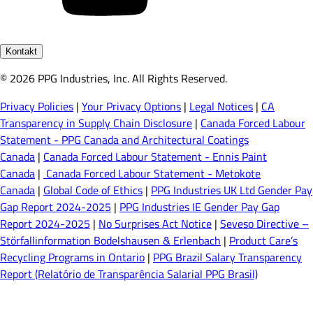
Kontakt
© 2026 PPG Industries, Inc. All Rights Reserved.
Privacy Policies
|
Your Privacy Options
|
Legal Notices
|
CA
Transparency in Supply Chain Disclosure
|
Canada Forced Labour
Statement - PPG Canada and Architectural Coatings
Canada
|
Canada Forced Labour Statement - Ennis Paint
Canada
|
Canada Forced Labour Statement - Metokote
Canada
|
Global Code of Ethics
|
PPG Industries UK Ltd Gender Pay
Gap Report 2024-2025
|
PPG Industries IE Gender Pay Gap
Report 2024-2025
|
No Surprises Act Notice
|
Seveso Directive –
Störfallinformation Bodelshausen & Erlenbach
|
Product Care’s
Recycling Programs in Ontario
|
PPG Brazil Salary Transparency
Report (Relatório de Transparência Salarial PPG Brasil)