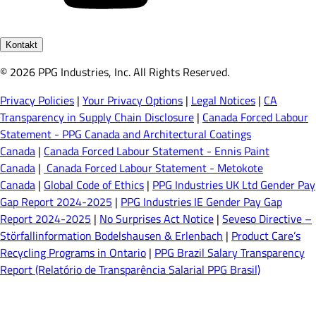
Kontakt
© 2026 PPG Industries, Inc. All Rights Reserved.
Privacy Policies
|
Your Privacy Options
|
Legal Notices
|
CA
Transparency in Supply Chain Disclosure
|
Canada Forced Labour
Statement - PPG Canada and Architectural Coatings
Canada
|
Canada Forced Labour Statement - Ennis Paint
Canada
|
Canada Forced Labour Statement - Metokote
Canada
|
Global Code of Ethics
|
PPG Industries UK Ltd Gender Pay
Gap Report 2024-2025
|
PPG Industries IE Gender Pay Gap
Report 2024-2025
|
No Surprises Act Notice
|
Seveso Directive –
Störfallinformation Bodelshausen & Erlenbach
|
Product Care’s
Recycling Programs in Ontario
|
PPG Brazil Salary Transparency
Report (Relatório de Transparência Salarial PPG Brasil)