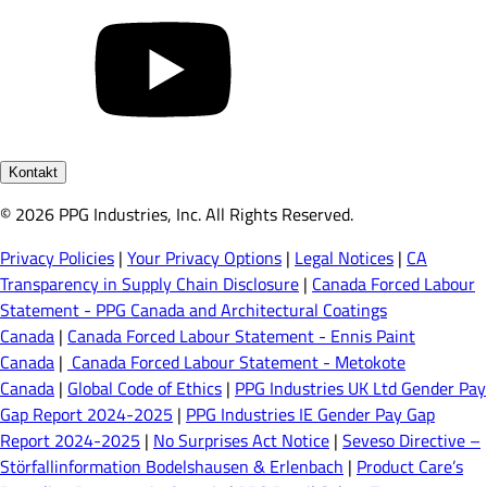
Kontakt
© 2026 PPG Industries, Inc. All Rights Reserved.
Privacy Policies
|
Your Privacy Options
|
Legal Notices
|
CA
Transparency in Supply Chain Disclosure
|
Canada Forced Labour
Statement - PPG Canada and Architectural Coatings
Canada
|
Canada Forced Labour Statement - Ennis Paint
Canada
|
Canada Forced Labour Statement - Metokote
Canada
|
Global Code of Ethics
|
PPG Industries UK Ltd Gender Pay
Gap Report 2024-2025
|
PPG Industries IE Gender Pay Gap
Report 2024-2025
|
No Surprises Act Notice
|
Seveso Directive –
Störfallinformation Bodelshausen & Erlenbach
|
Product Care’s